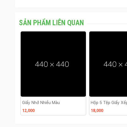
SẢN PHẨM LIÊN QUAN
Hộp 5 Tệp Giấy Xếp Hạc (Giấy
Bao Bì Kiểm Tra Họ
Gấp Hạc)
18,000
15,000