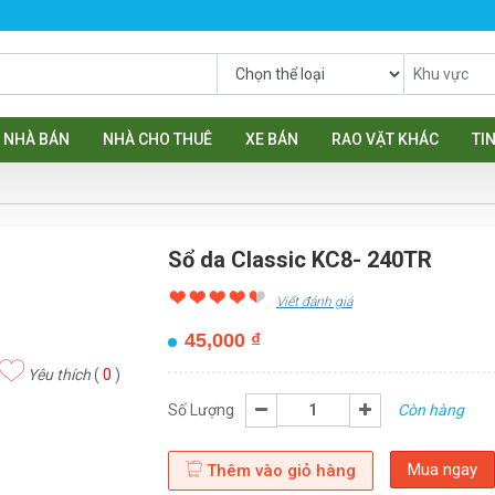
NHÀ BÁN
NHÀ CHO THUÊ
XE BÁN
RAO VẶT KHÁC
TI
Sổ da Classic KC8- 240TR
Viết đánh giá
45,000
₫
Yêu thích
(
0
)
Số Lượng
Còn hàng
Mua ngay
Thêm vào giỏ hàng