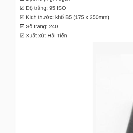
☑️ Độ trắng: 95 ISO
☑️ Kích thước: khổ B5 (175 x 250mm)
☑️ Số trang: 240
☑️ Xuất xứ: Hải Tiến