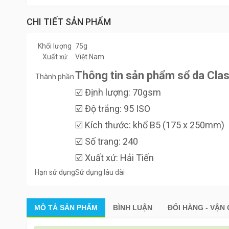
CHI TIẾT SẢN PHẨM
Khối lượng
75g
Xuất xứ
Việt Nam
Thông tin sản phẩm sổ da Cla
Thành phần
☑️ Định lượng: 70gsm
☑️ Độ trắng: 95 ISO
☑️ Kích thước: khổ B5 (175 x 250mm)
☑️ Số trang: 240
☑️ Xuất xứ: Hải Tiến
Hạn sử dụng
Sử dụng lâu dài
MÔ TẢ
SẢN PHẨM
BÌNH LUẬN
ĐỔI HÀNG - VẬN