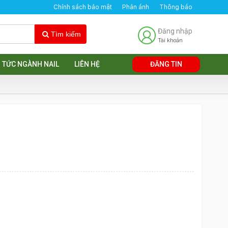
Chính sách bảo mật
Phản ánh
Thông báo
Đăng nhập
Tìm kiếm
Tài khoản
N TỨC NGÀNH NAIL
LIÊN HỆ
ĐĂNG TIN