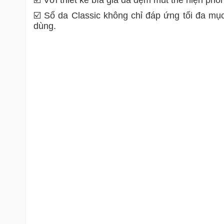
☑️ Với thiết kế bìa giả da đệm mút thể hiện phon
☑️ Sổ da Classic không chỉ đáp ứng tối đa mụ
dùng.