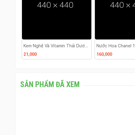
ái Dương
Nước Hoa Chanel 100ml
Kem BB Cream Dưỡ
Nền Ponds 25g
160,000
165,000
SẢN PHẨM ĐÃ XEM
D
U
6
N
0
G
,
D
0
Ị
0