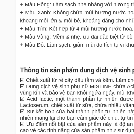
+ Màu Hồng: Làm sạch nhẹ nhàng với hương thơ
+ Màu Xanh: Không chứa mùi hương nước hoa, ng
khoang môi lớn & môi bé, khoáng đãng cho nhữ
+ Màu Tím: Kết hợp từ 4 mùi hương nước hoa, c
+ Màu Vàng: Mềm & nhẹ, ưu đãi đặc biệt từ bò
+ Màu Đỏ: Làm sạch, giảm mùi do tích tụ vi kh
Thông tin sản phẩm dung dịch vệ sinh
☑️ Chiết xuất từ ​​rễ cây dâu tằm và kẽm. Làm ch
☑️ Dung dịch vệ sinh phụ nữ MISTINE chứa Acid
vùng kín và bảo vệ bạn khỏi ngứa ngáy, mùi k
☑️ Acid lactic, một thành phần tự nhiên được
Lactoserum, chiết xuất từ sữa, chứa nhiều vit
☑️ Sự kết hợp của hai thành phần tự nhiên nà
nhiên mang lại cho bạn cảm giác dễ chịu, tự tin 
☑️ Ưu điểm nổi bật của sản phẩm này là độ an
cao về các tính năng của sản phẩm như sử dụng 