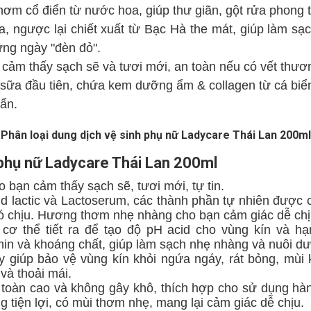
m cổ điển từ nước hoa, giúp thư giãn, gột rửa phong t
ược lại chiết xuất từ Bạc Hà the mát, giúp làm sạch 
ng ngày "đèn đỏ".
ảm thấy sạch sẽ và tươi mới, an toàn nếu có vết thươn
 sữa đầu tiên, chứa kem dưỡng ẩm & collagen từ cá biể
uẩn.
Phân loại dung dịch vệ sinh phụ nữ Ladycare Thái Lan 200ml
 phụ nữ Ladycare Thái Lan 200ml
o bạn cảm thấy sạch sẽ, tươi mới, tự tin.
 lactic và Lactoserum, các thành phần tự nhiên được c
hó chịu. Hương thơm nhẹ nhàng cho bạn cảm giác dễ chị
 cơ thể tiết ra để tạo độ pH acid cho vùng kín và h
amin và khoáng chất, giúp làm sạch nhẹ nhàng và nuôi d
y giúp bảo vệ vùng kín khỏi ngứa ngáy, rát bỏng, mùi
và thoải mái.
 toàn cao và không gây khô, thích hợp cho sử dụng h
tiện lợi, có mùi thơm nhẹ, mang lại cảm giác dễ chịu.