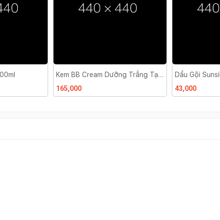
ng Trắng Tạo
Dầu Gội Sunsilk Mềm Mượt 170g
Kem Đánh Răn
43,000
30,000 đ
32,0