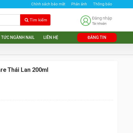
Chính sách bảo mật
Phản ánh
Thông báo
Đăng nhập
Tìm kiếm
Tài khoản
N TỨC NGÀNH NAIL
LIÊN HỆ
ĐĂNG TIN
are Thái Lan 200ml