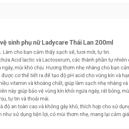
vệ sinh phụ nữ Ladycare Thái Lan 200ml
m. Làm cho bạn cảm thấy sạch sẽ, tươi mới, tự tin.
hứa Acid lactic và Lactoserum, các thành phần tự nhiên đ
a ngáy, mùi khó chịu. Hương thơm nhẹ nhàng cho bạn cảm 
n được cơ thể tiết ra để tạo độ pH acid cho vùng kín và hạ
hiều vitamin và khoáng chất, giúp làm sạch nhẹ nhàng và
iên này giúp bảo vệ vùng kín khỏi ngứa ngáy, rát bỏng, m
u, tự tin và thoải mái.
là độ an toàn cao và không gây khô, thích hợp cho sử dụ
 như sử dụng tiện lợi, có mùi thơm nhẹ, mang lại cảm giá