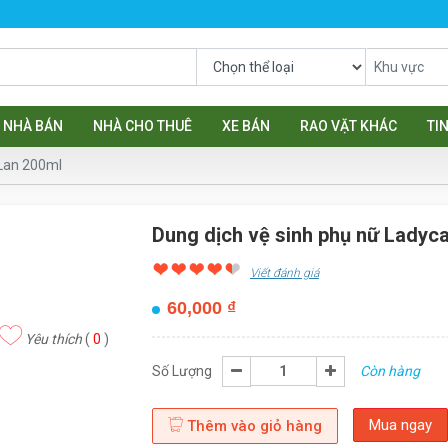
NHÀ BÁN
NHÀ CHO THUÊ
XE BÁN
RAO VẶT KHÁC
TI
 Lan 200ml
Dung dịch vệ sinh phụ nữ Ladyc
Viết đánh giá
60,000
₫
Yêu thích
(
0
)
Số Lượng
Còn hàng
Mua ngay
Thêm vào giỏ hàng