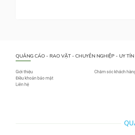
C
0
H
V
Ệ
S
I
N
H
QUẢNG CÁO - RAO VẶT - CHUYÊN NGHIỆP - UY TÍN
P
H
Ụ
Giới thiệu
Chăm sóc khách hàn
N
Điều khoản bảo mật
Liên hệ
Ữ
L
A
D
Y
C
QUẢ
A
R