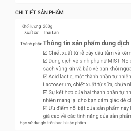
CHI TIẾT SẢN PHẨM
Khối lượng
200g
Xuất xứ
Thái Lan
Thông tin sản phẩm dung dịch 
Thành phần
☑️ Chiết xuất từ ​​rễ cây dâu tằm và kẽ
☑️ Dung dịch vệ sinh phụ nữ MISTINE c
sạch vùng kín và bảo vệ bạn khỏi ngứ
☑️ Acid lactic, một thành phần tự nhiê
Lactoserum, chiết xuất từ sữa, chứa n
☑️ Sự kết hợp của hai thành phần tự nh
nhiên mang lại cho bạn cảm giác dễ chị
☑️ Ưu điểm nổi bật của sản phẩm này 
giá cao về các tính năng của sản phẩm
Hạn sử dụng
In trên bao bì sản phẩm