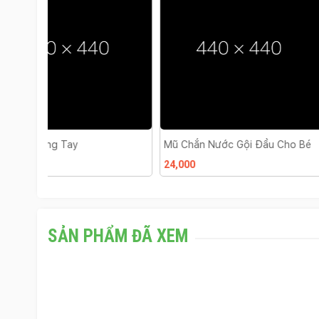
Mũ Chắn Nước Gội Đầu Cho Bé
Khuôn Làm Cơm Ch
24,000
15,000
SẢN PHẨM ĐÃ XEM
G
Ấ
4
U
8