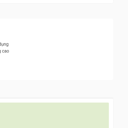
 dụng
g cao