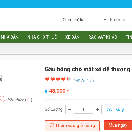
NHÀ BÁN
NHÀ CHO THUÊ
XE BÁN
RAO VẶT KHÁC
TI
Gấu bông chó mặt xệ dễ thương
Viết đánh giá
48,000
₫
Yêu thích
(
0
)
Số Lượng
Còn hàng
Mua ngay
Thêm vào giỏ hàng