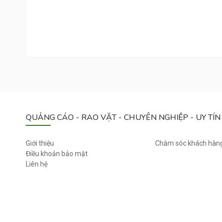
B
,
Ô
0
N
0
G
0
C
H
Ó
M
Ặ
T
X
QUẢNG CÁO - RAO VẶT - CHUYÊN NGHIỆP - UY TÍN
Ệ
D
Ễ
Giới thiệu
Chăm sóc khách hàn
T
Điều khoản bảo mật
Liên hệ
H
Ư
Ơ
N
G