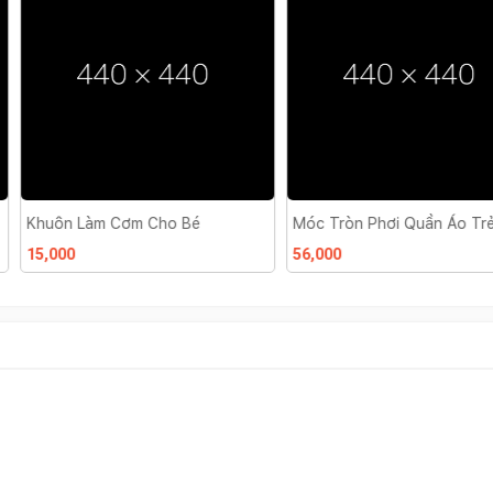
o Bé
Móc Tròn Phơi Quần Áo Trẻ Em
Mũ Chắn Nướ
56,000
30,000