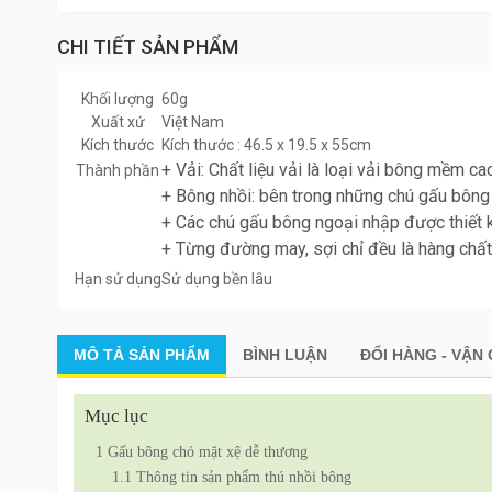
CHI TIẾT SẢN PHẨM
Khối lượng
60g
Xuất xứ
Việt Nam
Kích thước
Kích thước : 46.5 x 19.5 x 55cm
+ Vải: Chất liệu vải là loại vải bông mềm 
Thành phần
+ Bông nhồi: bên trong những chú gấu bông 
+ Các chú gấu bông ngoại nhập được thiết k
+ Từng đường may, sợi chỉ đều là hàng chất
Hạn sử dụng
Sử dụng bền lâu
MÔ TẢ
SẢN PHẨM
BÌNH LUẬN
ĐỔI HÀNG - VẬN
Mục lục
1
Gấu bông chó mặt xệ dễ thương
1.1
Thông tin sản phẩm thú nhồi bông