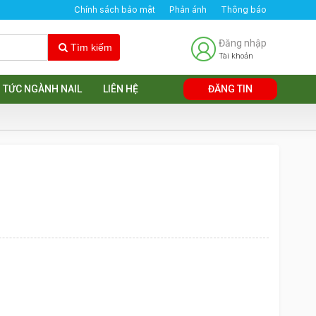
Chính sách bảo mật
Phản ánh
Thông báo
Đăng nhập
Tìm kiếm
Tài khoản
N TỨC NGÀNH NAIL
LIÊN HỆ
ĐĂNG TIN