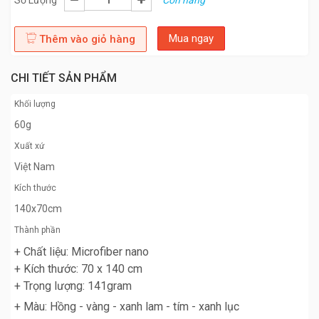
Số Lượng
Còn hàng
Mua ngay
Thêm vào giỏ hàng
CHI TIẾT SẢN PHẨM
Khối lượng
60g
Xuất xứ
Việt Nam
Kích thước
140x70cm
Thành phần
+ Chất liệu: Microfiber nano
+ Kích thước: 70 x 140 cm
+ Trọng lượng: 141gram
+ Màu: Hồng - vàng - xanh lam - tím - xanh lục