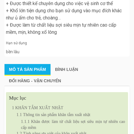
+ Được thiết kế chuyên dụng cho việc vệ sinh cơ thể
+ Khổ lớn tiện dụng cho bạn sử dụng vào mục đích khác
như ủ ấm cho trẻ, choàng…
+ Được làm từ chất liệu sợi siêu mịn tự nhiên cao cấp
mềm, mịn, không xổ lông
Hạn sử dụng
bền lâu
MÔ TẢ
SẢN PHẨM
BÌNH LUẬN
ĐỔI HÀNG - VẬN CHUYỂN
Mục lục
1
KHĂN TẮM XUẤT NHẬT
1.1
Thông tin sản phẩm khăn tắm xuất nhật
1.1.1
Khăn được làm từ chất liệu sợi siêu mịn tự nhiên cao
cấp mềm
1.2
Tính năng ưu việt của khăn xuất nhật