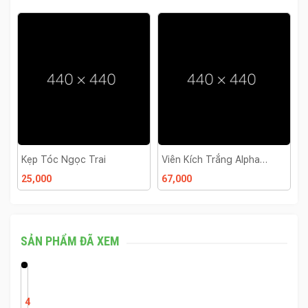
Kẹp Tóc Ngọc Trai
Viên Kích Trắng Alpha
C
Arbutin 3 Plus Thái Lan
K
25,000
67,000
4
SẢN PHẨM ĐÃ XEM
K
H
4