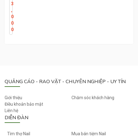
Ă
3
N
,
T
0
Ắ
0
M
0
X
U
Ấ
T
N
H
Ậ
QUẢNG CÁO - RAO VẶT - CHUYÊN NGHIỆP - UY TÍN
T
Giới thiệu
Chăm sóc khách hàng
Điều khoản bảo mật
Liên hệ
DIỄN ĐÀN
Tìm thợ Nail
Mua bán tiệm Nail