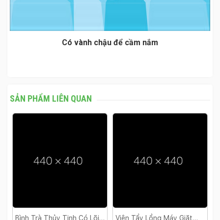
Có vành chậu để cầm nắm
SẢN PHẨM LIÊN QUAN
õi
Viên Tẩy Lồng Máy Giặt
Dầu Gội Clear Men 480ml