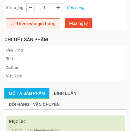
Số Lượng
Còn hàng
Mua ngay
Thêm vào giỏ hàng
CHI TIẾT SẢN PHẨM
Khối lượng
300
Xuất xứ
Việt Nam
MÔ TẢ
SẢN PHẨM
BÌNH LUẬN
ĐỔI HÀNG - VẬN CHUYỂN
Mục lục
1
Chậu nhựa khuyến mãi Omo