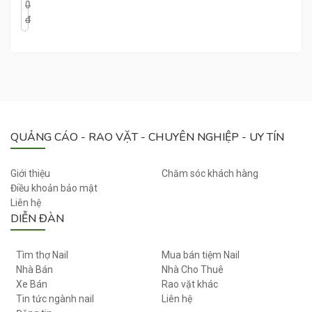
0
N
đ
M
Ã
I
O
M
O
QUẢNG CÁO - RAO VẶT - CHUYÊN NGHIỆP - UY TÍN
Giới thiệu
Chăm sóc khách hàng
Điều khoản bảo mật
Liên hệ
DIỄN ĐÀN
Tìm thợ Nail
Mua bán tiệm Nail
Nhà Bán
Nhà Cho Thuê
Xe Bán
Rao vặt khác
Tin tức ngành nail
Liên hệ