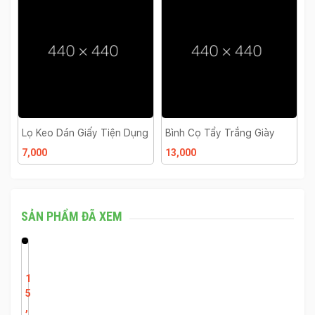
Lọ Keo Dán Giấy Tiện Dụng
Bình Cọ Tẩy Trắng Giày
H
7,000
13,000
2
SẢN PHẨM ĐÃ XEM
K
E
1
O
5
D
,