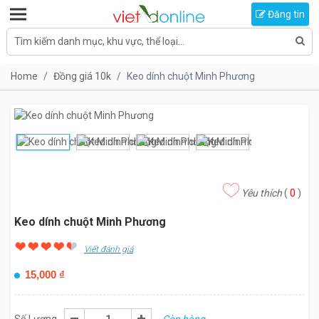
Toggle navigation
Đăng tin
Tìm kiếm danh mục, khu vực, thể loại...
Home
Đồng giá 10k
Keo dính chuột Minh Phương
Yêu thích
(
0
)
Keo dính chuột Minh Phương
Viết đánh giá
15,000
₫