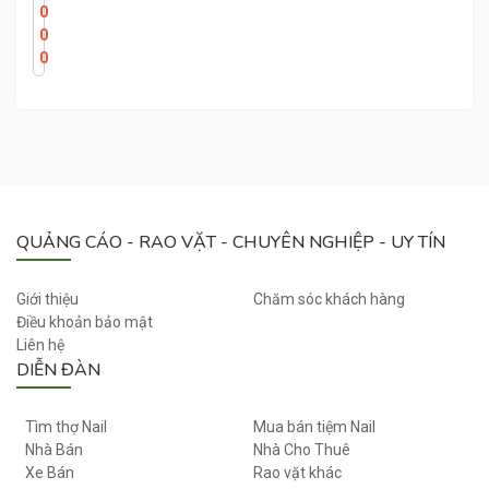
Í
0
N
0
H
0
C
H
U
Ộ
T
M
I
QUẢNG CÁO - RAO VẶT - CHUYÊN NGHIỆP - UY TÍN
N
H
P
Giới thiệu
Chăm sóc khách hàng
H
Điều khoản bảo mật
Liên hệ
Ư
DIỄN ĐÀN
Ơ
N
G
Tìm thợ Nail
Mua bán tiệm Nail
Nhà Bán
Nhà Cho Thuê
Xe Bán
Rao vặt khác