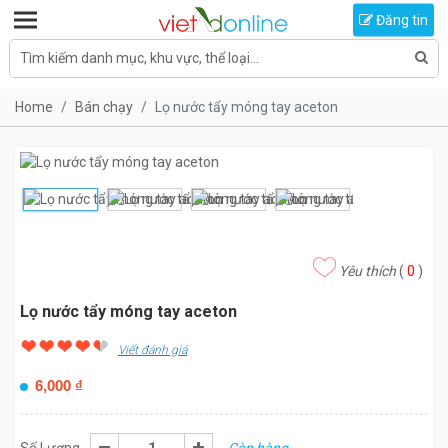
Toggle navigation
Đăng tin
Tìm kiếm danh mục, khu vực, thể loại...
Home
Bán chạy
Lọ nước tẩy móng tay aceton
Yêu thích
(
0
)
Lọ nước tẩy móng tay aceton
Viết đánh giá
6,000
₫