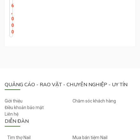
Ọ
6
N
,
Ư
0
Ớ
0
C
0
T
Ẩ
Y
M
Ó
N
G
QUẢNG CÁO - RAO VẶT - CHUYÊN NGHIỆP - UY TÍN
T
A
Y
Giới thiệu
Chăm sóc khách hàng
A
Điều khoản bảo mật
C
Liên hệ
DIỄN ĐÀN
E
T
O
Tìm thợ Nail
Mua bán tiệm Nail