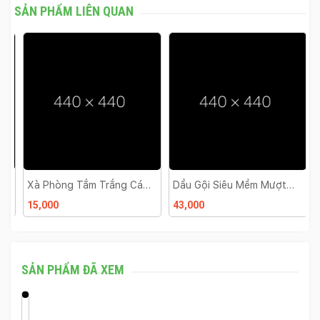
SẢN PHẨM LIÊN QUAN
Xà Phòng Tắm Trắng Cám
Dầu Gội Siêu Mềm Mượt
K
Gạo Rice Milk Soap Thái
Rejoice 170ml
C
15,000
43,000
6
Lan
SẢN PHẨM ĐÃ XEM
L