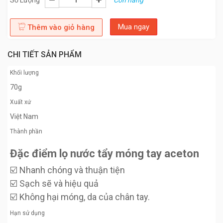
Số Lượng
Còn hàng
Mua ngay
Thêm vào giỏ hàng
CHI TIẾT SẢN PHẨM
Khối lượng
70g
Xuất xứ
Việt Nam
Thành phần
Đặc điểm lọ nước tẩy móng tay aceton
☑️ Nhanh chóng và thuận tiện
☑️ Sạch sẽ và hiệu quả
☑️ Không hại móng, da của chân tay.
Hạn sử dụng