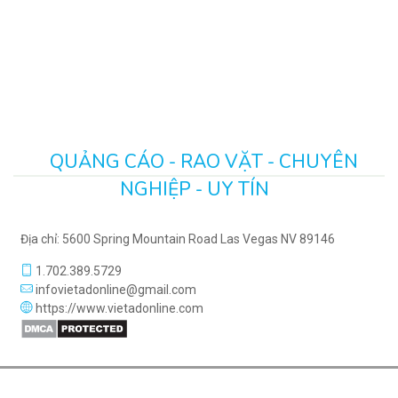
QUẢNG CÁO - RAO VẶT - CHUYÊN
NGHIỆP - UY TÍN
Địa chỉ: 5600 Spring Mountain Road Las Vegas NV 89146
1.702.389.5729
infovietadonline@gmail.com
https://www.vietadonline.com
Copyrights © 2026. All rights reserved.
Thiết kế website
bởi
Expro