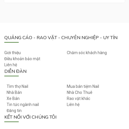
L
Ô
N
G
Z
H
QUẢNG CÁO - RAO VẶT - CHUYÊN NGHIỆP - UY TÍN
I
B
O
Giới thiệu
Chăm sóc khách hàng
Điều khoản bảo mật
Liên hệ
DIỄN ĐÀN
Tìm thợ Nail
Mua bán tiệm Nail
Nhà Bán
Nhà Cho Thuê
Xe Bán
Rao vặt khác
Tin tức ngành nail
Liên hệ
Đăng tin
KẾT NỐI VỚI CHÚNG TÔI