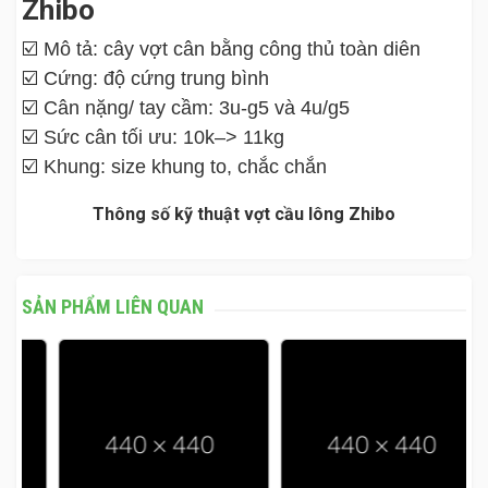
Zhibo
☑️ Mô tả: cây vợt cân bằng công thủ toàn diên
☑️ Cứng: độ cứng trung bình
☑️ Cân nặng/ tay cầm: 3u-g5 và 4u/g5
☑️ Sức cân tối ưu: 10k–> 11kg
☑️ Khung: size khung to, chắc chắn
Thông số kỹ thuật vợt cầu lông Zhibo
SẢN PHẨM LIÊN QUAN